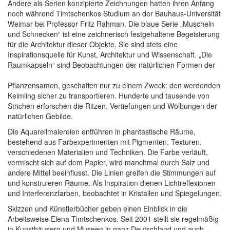
Andere als Serien konzipierte Zeichnungen hatten ihren Anfang
noch während Timtschenkos Studium an der Bauhaus-Universität
Weimar bei Professor Fritz Rahman. Die blaue Serie „Muscheln
und Schnecken“ ist eine zeichnerisch festgehaltene Begeisterung
für die Architektur dieser Objekte. Sie sind stets eine
Inspirationsquelle für Kunst, Architektur und Wissenschaft. „Die
Raumkapseln“ sind Beobachtungen der natürlichen Formen der
Pflanzensamen, geschaffen nur zu einem Zweck: den werdenden
Keimling sicher zu transportieren. Hunderte und tausende von
Strichen erforschen die Ritzen, Vertiefungen und Wölbungen der
natürlichen Gebilde.
Die Aquarellmalereien entführen in phantastische Räume,
bestehend aus Farbexperimenten mit Pigmenten, Texturen,
verschiedenen Materialien und Techniken. Die Farbe verläuft,
vermischt sich auf dem Papier, wird manchmal durch Salz und
andere Mittel beeinflusst. Die Linien greifen die Stimmungen auf
und konstruieren Räume. Als Inspiration dienen Lichtreflexionen
und Interferenzfarben, beobachtet in Kristallen und Spiegelungen.
Skizzen und Künstlerbücher geben einen Einblick in die
Arbeitsweise Elena Timtschenkos. Seit 2001 stellt sie regelmäßig
in Kunsthäusern und Museen in ganz Deutschland und auch