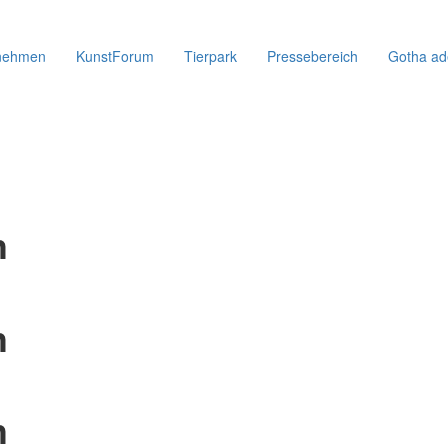
nehmen
KunstForum
Tierpark
Pressebereich
Gotha ad
h
h
h