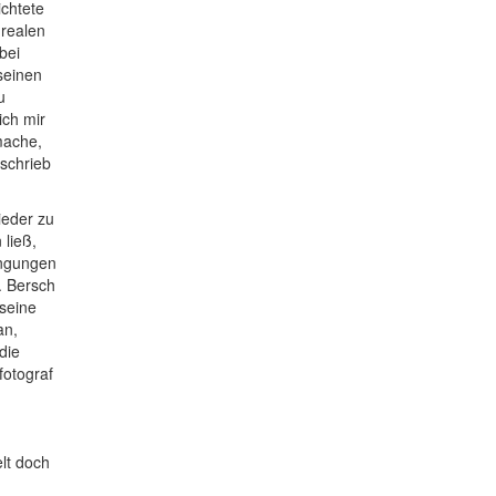
ichtete
 realen
bei
seinen
u
ich mir
mache,
eschrieb
ieder zu
ließ,
engungen
. Bersch
 seine
an,
die
nfotograf
lt doch