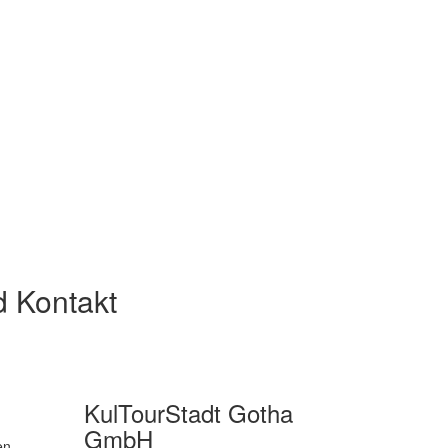
d Kontakt
KulTourStadt Gotha
GmbH
en