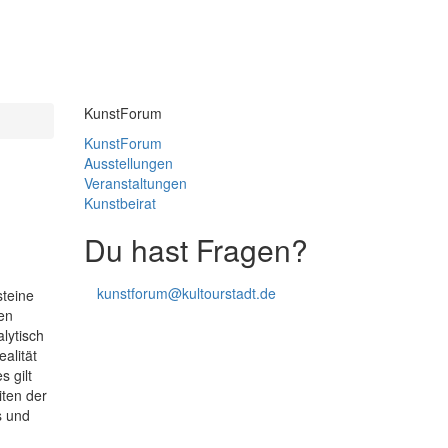
KunstForum
KunstForum
Ausstellungen
Veranstaltungen
Kunstbeirat
Du hast Fragen?
kunstforum
@
kultourstadt.de
steine
en
lytisch
ealität
s gilt
iten der
s und