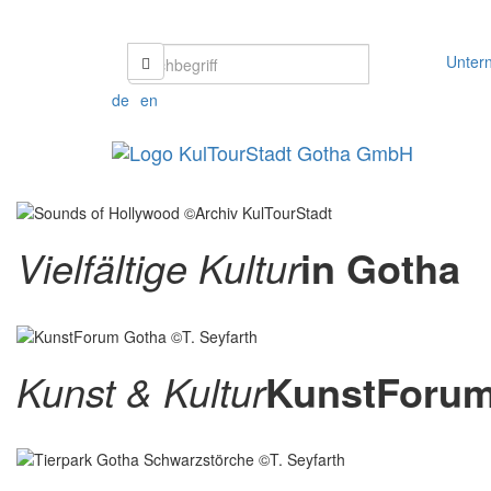
Unter
de
en
Vielfältige Kultur
in Gotha
Kunst & Kultur
KunstForu