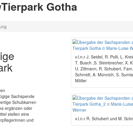
g
Tierpark Gotha
lung
ige
v.l.n.r J. Seidel, R. Polli, L. Kre
ark
T. Busch ,S. Steinbrecher, X. Kr
U. Zillmann, R. Schubert, Fam
Schmidt, A. Münnich, S. Sumla
Möller
ten
ßzügige Sachspende
ertige Schubkarren
rks ergänzen oder
tel stellen eine
v.l.n.r R. Schubert und M. Sch
erpflegerinnen und