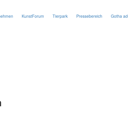
nehmen
KunstForum
Tierpark
Pressebereich
Gotha ad
m