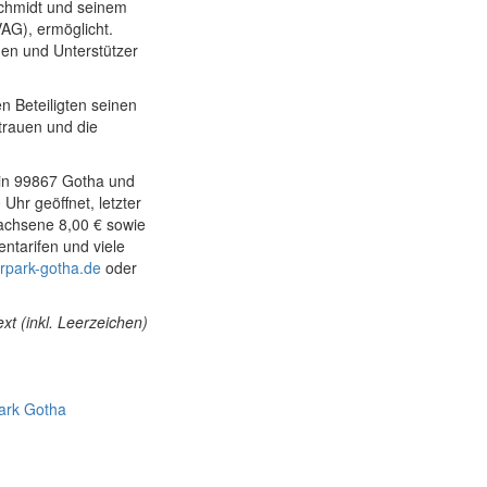
chmidt und seinem
G), ermöglicht.
nen und Unterstützer
n Beteiligten seinen
rtrauen und die
 in 99867 Gotha und
hr geöffnet, letzter
rwachsene 8,00 € sowie
entarifen und viele
rpark-gotha.de
oder
xt (inkl. Leerzeichen)
ark Gotha